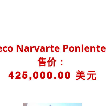
eco Narvarte Ponient
售价：
425,000.00 美元